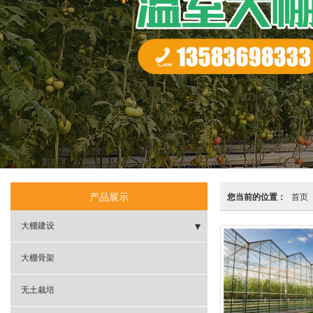
产品展示
您当前的位置：
首页
大棚建设
- 拱棚
大棚骨架
- 连栋温室
无土栽培