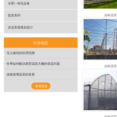
- 日光温室
水肥一体化设备
- 智能温室大棚
连栋温室
套菜系列
农业景观规划设计
行业动态
无土栽培的应用范围
冬季如何解决新型温室大棚的保温问题
连栋温室
连栋玻璃温室的发展
查看更多
连栋温室